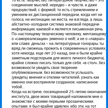
То есть, творчество, литературное творчество – это
соединение мыслей, нередко – и чувств, и даже
предчувствий, с формой, то есть стремлением и
умением их дистанционной передачи, когда нет ни
голоса, ни интонации, ни жеста, ни взгляда, а лишь
абстактно-холодная система знаковой передачи
информации, каковой и является письменная речь.
По-настоящему творческому человеку, мечтающему
о «самореализации» (именно о ней!, а не о «лаврах»
или славе, деньгах – на литературные гонорары ты
вряд ли сможешь прожить в современных условиях,
хотя некогда, еще лет 20 назад, они и были крайне
заметным подспорьем для моего личного бюджета),
крайне сложно писать только для себя, «в стол», без
возможности увидеть свое творение
опубликованным, без возможности услышать
(увидеть) мнения и отклики читателей, узнать как
именно они восприняли созданное, написанное
тобой…
Когда на встрече, посвященной 25-летию окончания
института, двое моих товарищей напомнили мне о
знакомстве с моими первыми прозаическими
опытами, я был крайне удивлен, ибо эти, на тот