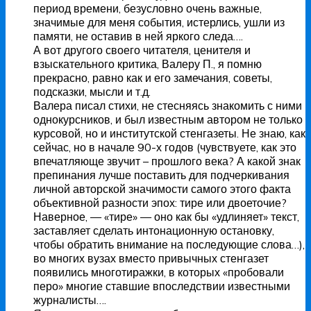
период времени, безусловно очень важные,
значимые для меня события, истерлись, ушли из
памяти, не оставив в ней яркого следа….
А вот другого своего читателя, ценителя и
взыскательного критика, Валеру П., я помню
прекрасно, равно как и его замечания, советы,
подсказки, мысли и т.д.
Валера писал стихи, не стесняясь знакомить с ними
однокурсников, и был известным автором не только
курсовой, но и институтской стенгазеты. Не знаю, как
сейчас, но в начале 90-х годов (чувствуете, как это
впечатляюще звучит – прошлого века? А какой знак
препинания лучше поставить для подчеркивания
личной авторской значимости самого этого факта
объективной разности эпох: тире или двоеточие?
Наверное, — «тире» — оно как бы «удлиняет» текст,
заставляет сделать интонационную остановку,
чтобы обратить внимание на последующие слова…),
во многих вузах вместо привычных стенгазет
появились многотиражки, в которых «пробовали
перо» многие ставшие впоследствии известными
журналисты….