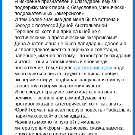
Я искренне признателен и благодарен ему за
поддержку моих первых, безусловно, ученически-
подражательных, «экзерсисов».
И тем более значима для меня была встреча и
беседа с поэтессой Диной Анатольевной
Терещенко, хотя я и пришел к ней не с
поэтическими, а прозаическими экзерсисами*….
Дина Анатольевна не была лапидарны, довольно –
и справедливо!, жестка в оценках и советах, и,
наверное, именно поэтому – по контрасту ожидания
и итога, – они и запомнились и произведи
впечатление. Тем, что для
достижения цели
надо
много учиться писать, трудиться пиша, пробуя,
экспериментируя, подбирая, нащупывая нужную
словестную форму выражения чувств.
И не следует сразу же замахиваться на нечто
великое – эпопею или роман! Думаю, что
противопоказано категорически, хотя, как знать –
Юрий Герман написал первую повесть «Рафаэль из
парикмахерской» в семнадцать….
Начинать можно (и нужно?) с «малых»
литературных форм – зарисовка, сказка, заметка,
стихотворение в прозе, рассказ, эссе.