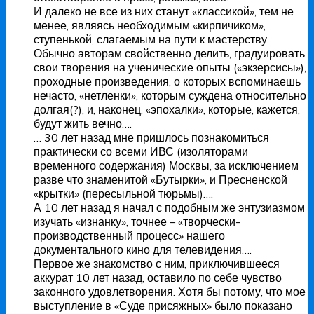
И далеко не все из них станут «классикой», тем не
менее, являясь необходимым «кирпичиком»,
ступенькой, слагаемым на пути к мастерству.
Обычно авторам свойственно делить, градуировать
свои творения на ученические опыты («экзерсисы»),
проходные произведения, о которых вспоминаешь
нечасто, «нетленки», которым суждена относительно
долгая(?), и, наконец, «эпохалки», которые, кажется,
будут жить вечно….
… 30 лет назад мне пришлось познакомиться
практически со всеми ИВС (изоляторами
временного содержания) Москвы, за исключением
разве что знаменитой «Бутырки», и Пресненской
«крытки» (пересыльной тюрьмы)….
А 10 лет назад я начал с подобным же энтузиазмом
изучать «изнанку», точнее – «творчески-
производственный процесс» нашего
документального кино для телевидения….
Первое же знакомство с ним, приключившееся
аккурат 10 лет назад, оставило по себе чувство
законного удовлетворения. Хотя бы потому, что мое
выступление в «Суде присяжных» было показано