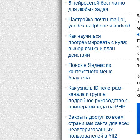
5 нейросетей бесплатно
для любых задач
д
Настройка почты mail ru,
в
yandex на iphone и android
м
н
Как научиться
т
программировать с нуля:
л
выбор языка и план
к
действий
д
Поиск в Яндекс из
п
контекстного меню
К
браузера
т
Как узнать ID телеграм-
р
канала и группы:
х
подробное руководство с
примерами кода на PHP
Закрыть доступ ко всем
страницам сайта для всех
неавторизованных
пользователей в Yii2