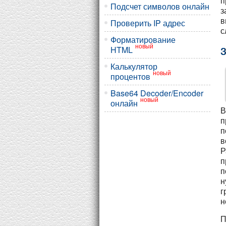
п
Подсчет символов онлайн
з
в
Проверить IP адрес
с
Форматирование
новый
3
HTML
Калькулятор
новый
процентов
Base64 Decoder/Encoder
новый
онлайн
В
п
п
в
Р
п
п
н
г
н
П