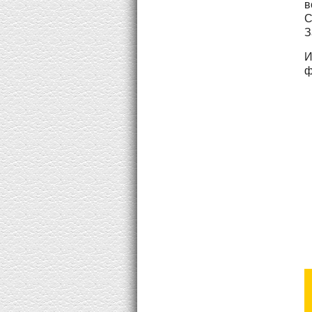
в
С
З
И
ф