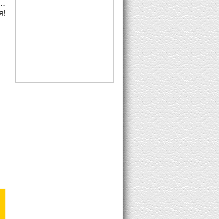
ь…
8K Subs
я!