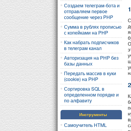
Создаем телеграм-бота и
1
отправляем первое
сообщение через PHP
С
д
Сумма в рублях прописью
я
с копейками на PHP
б
Как набрать подписчиков
О
в телеграм канал
э
у
Авторизация на PHP без
ш
базы данных
у
н
Передать массив в куки
(cookie) на PHP
2
Сортировка SQL в
определенном порядке и
К
по алфавиту
б
п
н
Инструменты
в
Самоучитель HTML
с