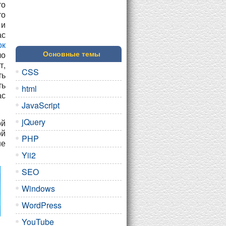
то
то
 и
ас
ок
ло
Основные темы
т,
CSS
ть
ть
html
ас
JavaScript
jQuery
ой
ой
PHP
не
Yii2
SEO
Windows
WordPress
YouTube