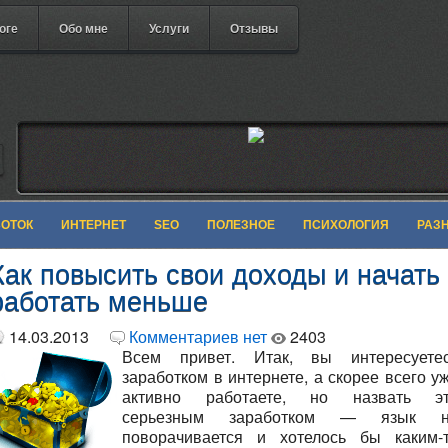
оге
Обо мне
Услуги
Отзывы
БОТОК
ИНТЕРНЕТ
SEO
ПОЛЕЗНОЕ
ПСИХОЛОГИЯ
РАЗ
Как повысить свои доходы и начать
работать меньше
14.03.2013
Комментариев нет
2403
Всем привет. Итак, вы интересуете
заработком в интернете, а скорее всего у
активно работаете, но назвать э
серьезным заработком — язык н
поворачивается и хотелось бы каким-