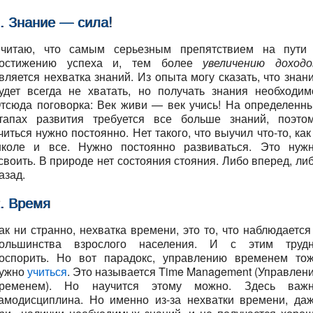
. Знание — сила!
читаю, что самым серьезным препятствием на пути
остижению успеха и, тем более
увеличению доходо
вляется нехватка знаний. Из опыта могу сказать, что знан
удет всегда не хватать, но получать знания необходим
тсюда поговорка: Век живи — век учись! На определенн
тапах развития требуется все больше знаний, поэто
читься нужно постоянно. Нет такого, что выучил что-то, как
коле и все. Нужно постоянно развиваться. Это нуж
своить. В природе нет состояния стояния. Либо вперед, ли
азад.
. Время
ак ни странно, нехватка времени, это то, что наблюдается
ольшинства взрослого населения. И с этим труд
оспорить. Но вот парадокс, управлению временем то
ужно
учиться
. Это называется Time Management (Управлен
ременем). Но научится этому можно. Здесь важ
амодисциплина. Но именно из-за нехватки времени, да