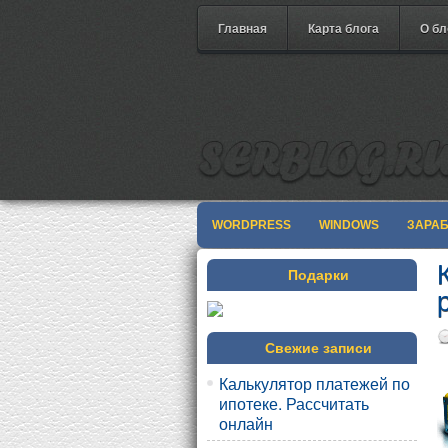
Главная
Карта блога
О бл
WORDPRESS
WINDOWS
ЗАРА
Подарки
Свежие записи
Калькулятор платежей по
ипотеке. Рассчитать
онлайн