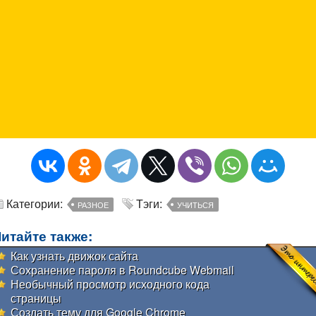
Категории:
Тэги:
РАЗНОЕ
УЧИТЬСЯ
итайте также:
Как узнать движок сайта
Сохранение пароля в Roundcube Webmail
Необычный просмотр исходного кода
страницы
Создать тему для Google Chrome