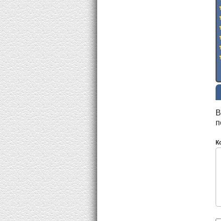
В
п
К