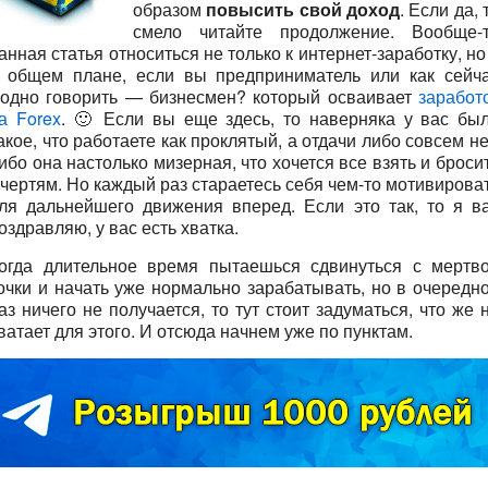
образом
повысить свой доход
. Если да, 
смело читайте продолжение. Вообще-
анная статья относиться не только к интернет-заработку, но
 общем плане, если вы предприниматель или как сейч
одно говорить — бизнесмен? который осваивает
заработ
а Forex
. 🙂 Если вы еще здесь, то наверняка у вас бы
акое, что работаете как проклятый, а отдачи либо совсем не
ибо она настолько мизерная, что хочется все взять и броси
 чертям. Но каждый раз стараетесь себя чем-то мотивирова
ля дальнейшего движения вперед. Если это так, то я в
оздравляю, у вас есть хватка.
огда длительное время пытаешься сдвинуться с мертв
очки и начать уже нормально зарабатывать, но в очередн
аз ничего не получается, то тут стоит задуматься, что же 
ватает для этого. И отсюда начнем уже по пунктам.