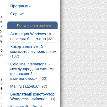
Программы
Сервис
 к
в
,
ий
Популярные записи
о.
Активация Windows 10
ых
навсегда бесплатно
(332)
му
 в
Хакер залез в мой
но
компьютер и управлял им
бо
(137)
Gold line International -
международная система
финансовой
взаимопомощи
(102)
 у
но
Mail.ru задолбал
(97)
же
ие
Бесплатный конструктор
на
Wordpress шаблонов
(93)
же
Красивый таймер