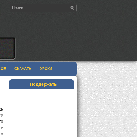
НОЕ
СКАЧАТЬ
УРОКИ
Поддержать
сь
же
то
е
то