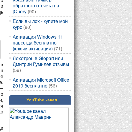
шо
обратного отсчета на
 и
jQuery
(90)
щь
Если вы лох - купите мой
курс
(80)
Активация Windows 11
навсегда бесплатно
(ключи активации)
(71)
Лохотрон в Glopart или
Дмитрий Гумилев отзывы
 в
(59)
ин
ое
Активация Microsoft Office
е.
2019 бесплатно
(56)
 —
но
и,
YouTube канал
ся
ко
де