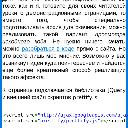
тоже, как и я, готовите для своих читателей
уроки с демонстрационными страницами, то
вместо того, чтобы специально
подготавливать архив для скачивания, можно
реализовать такой вариант
просмотра
исходного кода
. Не нужно ничего качать,
можно
разобраться в коде
прямо с сайта. Но
это всего лишь мое мнение. Возможно у вас
возникнут идеи куда поинтереснее и найдется
еще более креативный способ реализации
такого эффекта.
К странице подключается библиотека JQuery
и внешний файл скриптов prettify.js.
<
script src
=
"http://ajax.googleapis.com/aja
<
script src
=
"prettify/prettify.js"
></
script