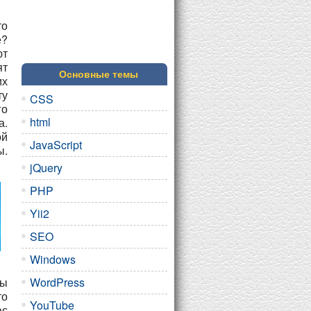
то
е?
ют
ят
Основные темы
их
ту
CSS
го
html
а.
ой
JavaScript
ы.
jQuery
PHP
Yii2
SEO
Windows
Вы
WordPress
то
YouTube
ас