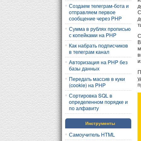
д
Создаем телеграм-бота и
С
отправляем первое
д
сообщение через PHP
т
Сумма в рублях прописью
с копейками на PHP
С
В
Как набрать подписчиков
м
в телеграм канал
в
и
Авторизация на PHP без
базы данных
П
у
Передать массив в куки
п
(cookie) на PHP
Сортировка SQL в
определенном порядке и
по алфавиту
Инструменты
Самоучитель HTML