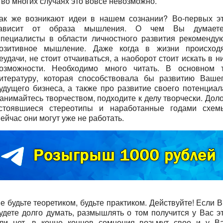
 во многих случаях это вовсе невозможно.
ак же возникают идеи в нашем сознании? Во-первых э
ависит от образа мышления. О чем Вы думает
пециалисты в области личностного развития рекоменду
озитивное мышление. Даже когда в жизни происход
еудачи, не стоит отчаиваться, а наоборот стоит искать в н
озможности. Необходимо много читать. В основном 
итературу, которая способствовала бы развитию Ваше
удущего бизнеса, а также про развитие своего потенциал
анимайтесь творчеством, подходите к делу творчески. Дол
стоявшиеся стереотипы и наработанные годами схем
ейчас они могут уже не работать.
е будьте теоретиком, будьте практиком. Действуйте! Если 
удете долго думать, размышлять о том получится у Вас э
ли нет, в конце концов сомнения возьмут свое и у В