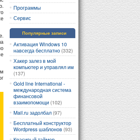
о.
Программы
то
Сервис
се
Популярные записи
е.
ла
Активация Windows 10
но
навсегда бесплатно
(332)
ые
Хакер залез в мой
компьютер и управлял им
ам
(137)
ог
Gold line International -
международная система
финансовой
взаимопомощи
(102)
Mail.ru задолбал
(97)
Бесплатный конструктор
Wordpress шаблонов
(93)
Красивый таймер