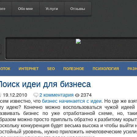
оге
Обо мне
Услуги
Отзывы
БОТОК
ИНТЕРНЕТ
SEO
ПОЛЕЗНОЕ
ПСИХОЛОГИЯ
РАЗ
Поиск идеи для бизнеса
19.12.2010
2 комментария
2374
сем известно, что
бизнес начинается с идеи
. Но где же взя
ту идею? Конечно можно воспользоваться чужой идеей
азвивать бизнес по уже отработанной схеме, но, так
бразом можно просто приплыть обратно к разбитому корыт
оскольку конкуренция будет весьма высока и чтобы выйти 
остойный уровень, нужно приложить нечеловеческие усили