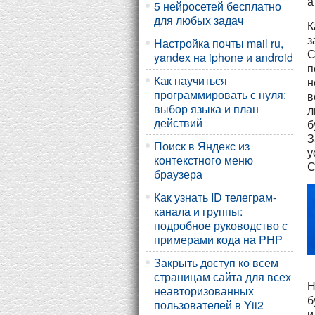
а
5 нейросетей бесплатно
для любых задач
К
з
Настройка почты mail ru,
С
yandex на iphone и android
п
Как научиться
н
программировать с нуля:
в
выбор языка и план
л
действий
б
З
Поиск в Яндекс из
у
контекстного меню
С
браузера
Как узнать ID телеграм-
канала и группы:
подробное руководство с
примерами кода на PHP
Закрыть доступ ко всем
страницам сайта для всех
Н
неавторизованных
б
пользователей в Yii2
и