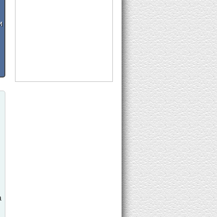
8K Subs
и
а