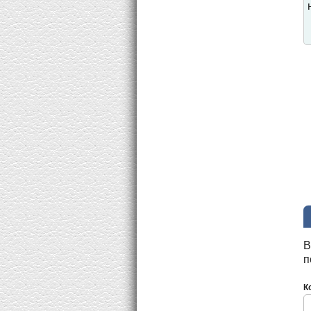
В
п
К