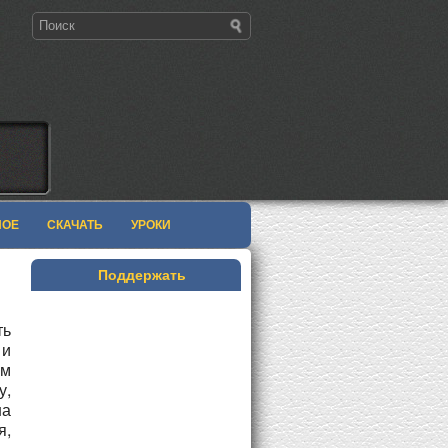
НОЕ
СКАЧАТЬ
УРОКИ
Поддержать
ть
 и
им
у,
на
я,