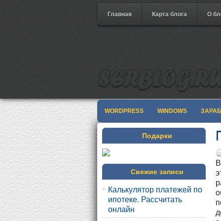
Главная
Карта блога
О бл
WORDPRESS
WINDOWS
ЗАРА
Подарки
В
э
Свежие записи
р
Калькулятор платежей по
о
ипотеке. Рассчитать
п
онлайн
д