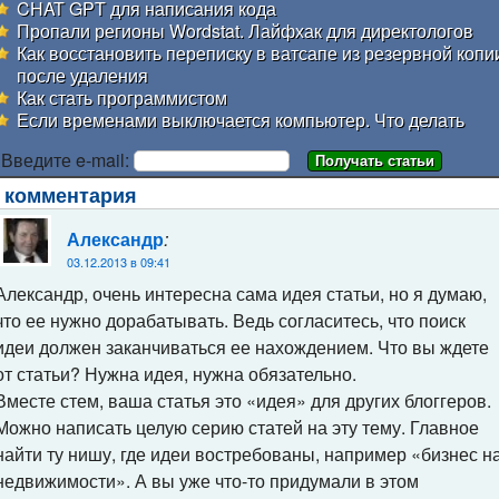
CHAT GPT для написания кода
Пропали регионы Wordstat. Лайфхак для директологов
Как восстановить переписку в ватсапе из резервной копи
после удаления
Как стать программистом
Если временами выключается компьютер. Что делать
Введите e-mail:
 комментария
:
Александр
03.12.2013 в 09:41
Александр, очень интересна сама идея статьи, но я думаю,
что ее нужно дорабатывать. Ведь согласитесь, что поиск
идеи должен заканчиваться ее нахождением. Что вы ждете
от статьи? Нужна идея, нужна обязательно.
Вместе стем, ваша статья это «идея» для других блоггеров.
Можно написать целую серию статей на эту тему. Главное
найти ту нишу, где идеи востребованы, например «бизнес н
недвижимости». А вы уже что-то придумали в этом