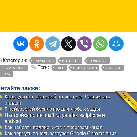
Категории:
ЗАРАБОТОК
ИНТЕРНЕТ
ПОЛЕЗНОЕ
Тэги:
ПСИХОЛОГИЯ
ИДЕЯ
ПСИХОЛОГИЯ
УЧИТЬСЯ
ЦЕЛЬ
итайте также:
Калькулятор платежей по ипотеке. Рассчитать
онлайн
5 нейросетей бесплатно для любых задач
Настройка почты mail ru, yandex на iphone и
android
Как набрать подписчиков в телеграм канал
Как вернуть панель загрузок Google Chrome вниз