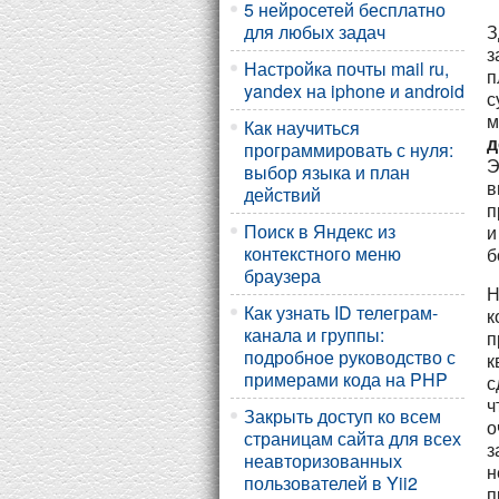
5 нейросетей бесплатно
З
для любых задач
з
Настройка почты mail ru,
п
yandex на iphone и android
с
м
Как научиться
д
программировать с нуля:
Э
выбор языка и план
в
действий
п
Поиск в Яндекс из
и
контекстного меню
б
браузера
Н
Как узнать ID телеграм-
к
канала и группы:
п
подробное руководство с
к
примерами кода на PHP
с
ч
Закрыть доступ ко всем
о
страницам сайта для всех
з
неавторизованных
н
пользователей в Yii2
п