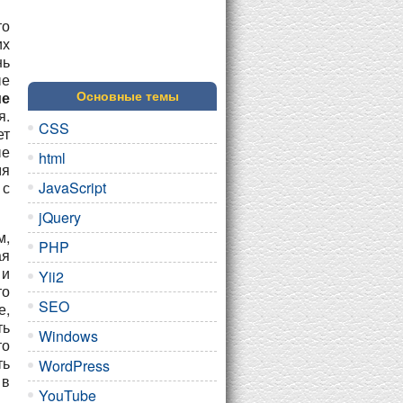
то
их
нь
ые
ие
Основные темы
я.
CSS
ет
ые
html
мя
 с
JavaScript
jQuery
м,
PHP
ая
 и
Yii2
то
SEO
е,
ть
Windows
то
ть
WordPress
 в
YouTube