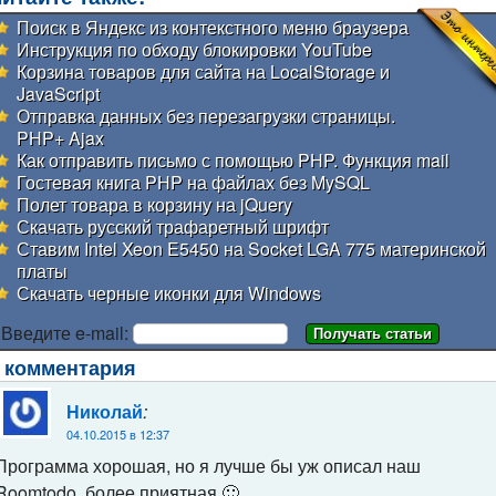
Поиск в Яндекс из контекстного меню браузера
Инструкция по обходу блокировки YouTube
Корзина товаров для сайта на LocalStorage и
JavaScript
Отправка данных без перезагрузки страницы.
PHP+ Ajax
Как отправить письмо с помощью PHP. Функция mail
Гостевая книга PHP на файлах без MySQL
Полет товара в корзину на jQuery
Скачать русский трафаретный шрифт
Ставим Intel Xeon E5450 на Socket LGA 775 материнской
платы
Скачать черные иконки для Windows
Введите e-mail:
 комментария
:
Николай
04.10.2015 в 12:37
Программа хорошая, но я лучше бы уж описал наш
Roomtodo, более приятная 🙂