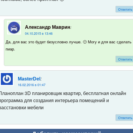
Ответить
:
Александр Маврин
04.10.2015 в 13:46
Да, для вас это будет безусловно лучше. 🙂 Могу и для вас сделать
пиар.
Ответить
:
MasterDel
16.02.2016 в 01:47
Планоплан 3D планировщик квартир, бесплатная онлайн
программа для создания интерьера помещений и
расстановки мебели
Ответить