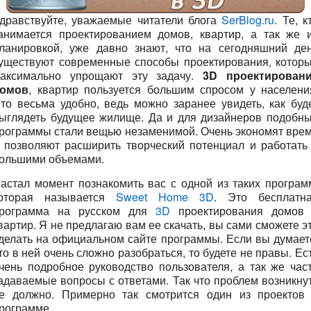
дравствуйте, уважаемые читатели блога
SerBlog.ru
. Те, к
анимается проектированием домов, квартир, а так же 
ланировкой, уже давно знают, что на сегодняшний де
уществуют современные способы проектирования, котор
аксимально упрощают эту задачу.
3D проектирован
омов
, квартир пользуется большим спросом у населени
то весьма удобно, ведь можно заранее увидеть, как буд
ыглядеть будущее жилище. Да и для дизайнеров подобн
рограммы стали вещью незаменимой. Очень экономят вре
 позволяют расширить творческий потенциал и работать
ольшими объемами.
астал момент познакомить вас с одной из таких програм
оторая называется
Sweet Home 3D
. Это бесплатн
рограмма на русском для
3D
проектирования домов
вартир. Я не предлагаю вам ее скачать, вы сами сможете э
делать на официальном сайте программы. Если вы думает
то в ней очень сложно разобраться, то будете не правы. Ес
чень подробное руководство пользователя, а так же час
адаваемые вопросы с ответами. Так что проблем возникну
е должно. Примерно так смотрится один из проектов
рограмме.