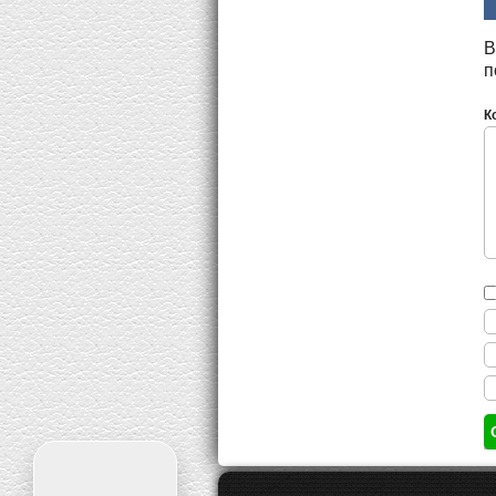
В
п
К