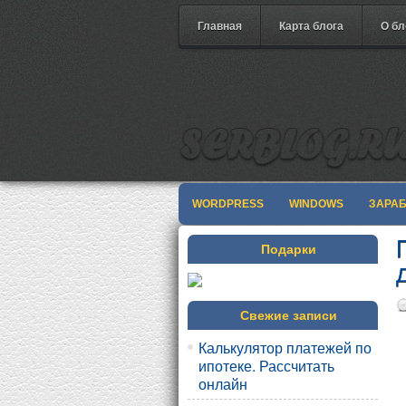
Главная
Карта блога
О бл
WORDPRESS
WINDOWS
ЗАРА
Подарки
Свежие записи
Калькулятор платежей по
ипотеке. Рассчитать
онлайн