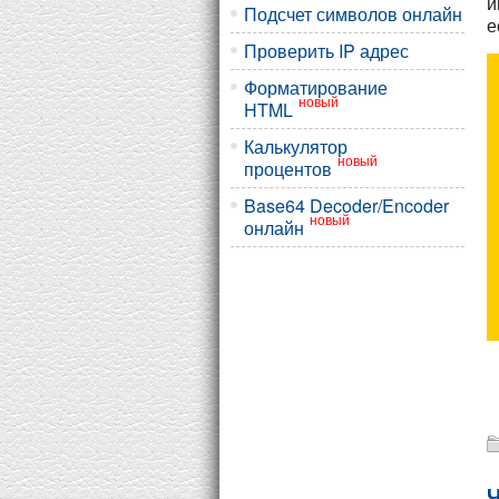
и
Подсчет символов онлайн
е
Проверить IP адрес
Форматирование
новый
HTML
Калькулятор
новый
процентов
Base64 Decoder/Encoder
новый
онлайн
Ч