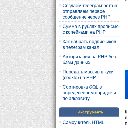
Создаем телеграм-бота и
отправляем первое
сообщение через PHP
Сумма в рублях прописью
с копейками на PHP
Как набрать подписчиков
в телеграм канал
Авторизация на PHP без
базы данных
Передать массив в куки
(cookie) на PHP
Сортировка SQL в
определенном порядке и
по алфавиту
К
Инструменты
я
Самоучитель HTML
п