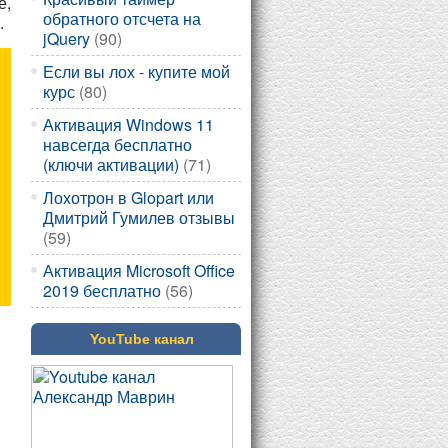
е,
обратного отсчета на
.
jQuery
(90)
Если вы лох - купите мой
курс
(80)
Активация Windows 11
навсегда бесплатно
(ключи активации)
(71)
Лохотрон в Glopart или
Дмитрий Гумилев отзывы
(59)
Активация Microsoft Office
2019 бесплатно
(56)
YouTube канал