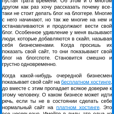
пустая трата времени. Об этом и о многом
другом как раз хочу рассказать почему все-
таки не стоит делать блог на блоггере. Многие
с него начинают, но так же многие на нем и
останавливаются и продолжают вести свой
блог. Особенное удивление у меня вызывают
люди, которые добавляются в скайп, называя
себя бизнесменами. Когда просишь их
показать свой сайт, то они показывают свой
блог на блогспоте. Становится смешно и
грустно одновременно.
Когда какой-нибудь очередной бизнесмен
показывает свой сайт на
бесплатном хостинге
,
до вместе с этим пропадает всякое доверие к
этому человеку. О каком бизнесе может идти
речь, если ты не в состоянии сделать себе
нормальный сайт на
платном хостинге
. Это
все несерьезно. Имейте в виду, это одна из