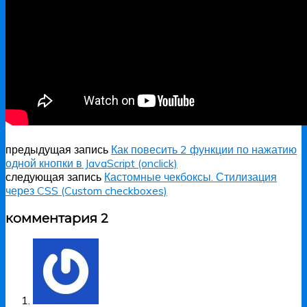
предыдущая запись
Как повесить 2 функции по нажатию
одной кнопки в JavaScript (onclick)
следующая запись
Кастомные чекбоксы. Стилизация
через CSS (Custom checkboxes)
комментария 2