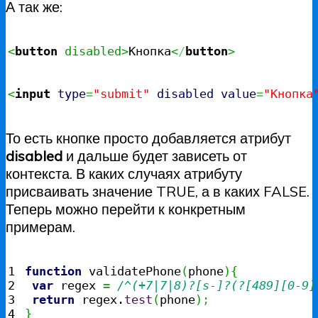
А так же:
<
button
 disabled>
Кнопка
<
/
button
>
<
input
type
=
"submit"
disabled
value
=
"Кнопка
То есть кнопке просто добавляется атрибут
disabled
и дальше будет зависеть от
контекста. В каких случаях атрибуту
присваивать значение TRUE, а в каких FALSE.
Теперь можно перейти к конкретным
примерам.
1

function
 validatePhone
(
phone
)
{
2

var
 regex 
=
/^(+7|7|8)?[s-]?(?[489][0-9]
3

return
 regex.
test
(
phone
)
;
4

}