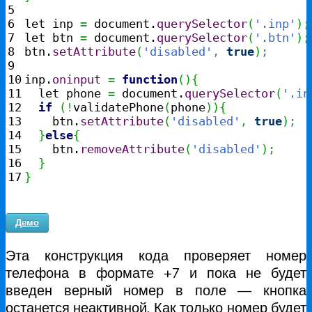
5

6

let inp 
=
 document.
querySelector
(
'.inp'
)
;
7

let btn 
=
 document.
querySelector
(
'.btn'
)
;
8

btn.
setAttribute
(
'disabled'
,
true
)
;
9

10

inp.
oninput
=
function
(
)
{
11

  let phone 
=
 document.
querySelector
(
'.in
12

if
(
!
validatePhone
(
phone
)
)
{
13

    btn.
setAttribute
(
'disabled'
,
true
)
;
14

}
else
{
15

    btn.
removeAttribute
(
'disabled'
)
;
16

}
}
Демо
Эта конструкция кода проверяет номер
телефона в формате +7 и пока не будет
введен верный номер в поле — кнопка
останется неактивной. Как только номер будет