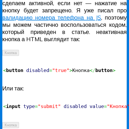
сделаем активной, если нет — нажатие на
кнопку будет запрещено. Я уже писал про
валидацию номера телефона на JS
, поэтому
мы можем частично воспользоваться кодом,
который приведен в статье. неактивная
кнопка а HTML выглядит так:
Кнопка
<
button
disabled
=
"true"
>
Кнопка
<
/
button
>
Или так:
<
input
type
=
"submit"
disabled
value
=
"Кнопка