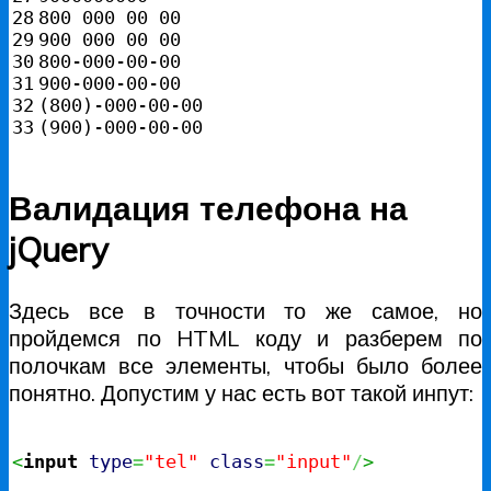
28

800
29

900
30

800
31

900
32

(
800
)
(
900
)
-000-00-00
Валидация телефона на
jQuery
Здесь все в точности то же самое, но
пройдемся по HTML коду и разберем по
полочкам все элементы, чтобы было более
понятно. Допустим у нас есть вот такой инпут:
<
input
type
=
"tel"
class
=
"input"
/
>