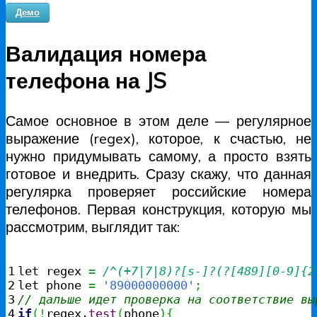
Демо
Валидация номера
телефона на JS
Самое основное в этом деле — регулярное
выражение (regex), которое, к счастью, не
нужно придумывать самому, а просто взять
готовое и внедрить. Сразу скажу, что данная
регулярка проверяет российские номера
телефонов. Первая конструкция, которую мы
рассмотрим, выглядит так:
1

let regex 
=
/^(+7|7|8)?[s-]?(?[489][0-9]{2
2

let phone 
=
'89000000000'
;
3

// дальше идет проверка на соответствие вы
4

if
(
!
regex.
test
(
phone
)
{