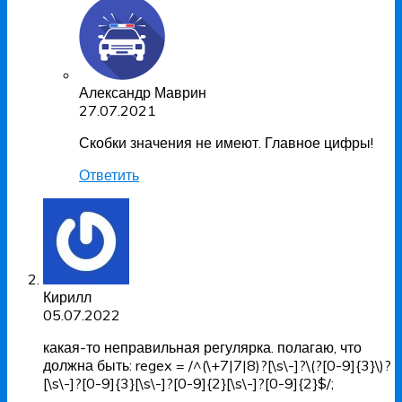
Александр Маврин
27.07.2021
Скобки значения не имеют. Главное цифры!
Ответить
Кирилл
05.07.2022
какая-то неправильная регулярка. полагаю, что
должна быть: regex = /^(\+7|7|8)?[\s\-]?\(?[0-9]{3}\)?
[\s\-]?[0-9]{3}[\s\-]?[0-9]{2}[\s\-]?[0-9]{2}$/;