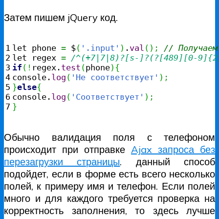
Затем пишем jQuery код.
1

let phone 
=
 $
(
'.input'
)
.
val
(
)
;
// Получаем
2

let regex 
=
/^(+7|7|8)?[s-]?(?[489][0-9]{2
3

if
(
!
regex.
test
(
phone
)
{
4

console.
log
(
'Не соответствует'
)
;
5

}
else
{
6

console.
log
(
'Соответствует'
)
;
}
Обычно валидация поля с телефоном
происходит при отправке
Ajax запроса без
перезагрузки страницы
. данный способ
подойдет, если в форме есть всего несколько
полей, к примеру имя и телефон. Если полей
много и для каждого требуется проверка на
корректность заполнения, то здесь лучше