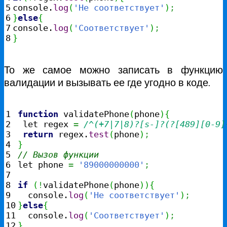
5

console.
log
(
'Не соответствует'
)
;
6

}
else
{
7

console.
log
(
'Соответствует'
)
;
}
То же самое можно записать в функцию
валидации и вызывать ее где угодно в коде.
1

function
 validatePhone
(
phone
)
{
2

 let regex 
=
/^(+7|7|8)?[s-]?(?[489][0-9]
3

return
 regex.
test
(
phone
)
;
4

}
5

// Вызов функции
6

let phone 
=
'89000000000'
;
7

8

if
(
!
validatePhone
(
phone
)
)
{
9

  console.
log
(
'Не соответствует'
)
;
10

}
else
{
11

  console.
log
(
'Соответствует'
)
;
}