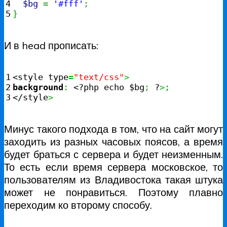
4

$bg
=
'#fff'
;
}
И в head прописать:
1

<style type
=
"text/css"
>
2

background
:
 <?php echo $bg
;
 ?
>;
</style
>
Минус такого подхода в том, что на сайт могут
заходить из разных часовых поясов, а время
будет браться с сервера и будет неизменным.
То есть если время сервера московское, то
пользователям из Владивостока такая штука
может не понравиться. Поэтому плавно
переходим ко второму способу.