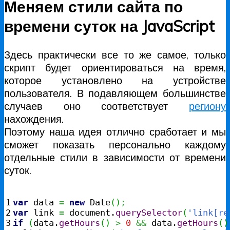
Меняем стили сайта по
времени суток на JavaScript
Здесь практически все то же самое, только
скрипт будет ориентироваться на время,
которое установлено на устройстве
пользователя. В подавляющем большинстве
случаев оно соответствует
региону
нахождения.
Поэтому наша идея отлично сработает и мы
сможет показать персонально каждому
отдельные стили в зависимости от времени
суток.
1

var
 data 
=
new
Date
(
)
;
2

var
 link 
=
 document.
querySelector
(
'link[re
3

if
(
data.
getHours
(
)
>
0
&&
 data.
getHours
(
)