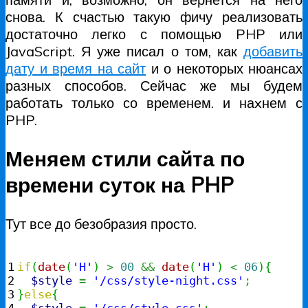
снова. К счастью такую фичу реализовать
достаточно легко с помощью PHP или
JavaScript. Я уже писал о том, как
добавить
дату и время на сайт
и о некоторых нюансах
разных способов. Сейчас же мы будем
работать только со временем. и наxнем с
PHP.
Меняем стили сайта по
времени суток на PHP
Тут все до безобразия просто.
1

if
(
date
(
'H'
)
>
00
&&
date
(
'H'
)
<
06
)
{
2

$style
=
'/css/style-night.css'
;
3

}
else
{
4

$style
=
'/css/style.css'
;