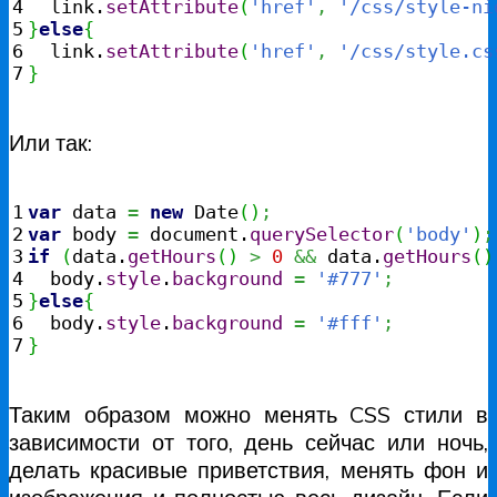
4

  link.
setAttribute
(
'href'
,
'/css/style-ni
5

}
else
{
6

  link.
setAttribute
(
'href'
,
'/css/style.cs
}
Или так:
1

var
 data 
=
new
Date
(
)
;
2

var
 body 
=
 document.
querySelector
(
'body'
)
;
3

if
(
data.
getHours
(
)
>
0
&&
 data.
getHours
(
)
4

  body.
style
.
background
=
'#777'
;
5

}
else
{
6

  body.
style
.
background
=
'#fff'
;
}
Таким образом можно менять CSS стили в
зависимости от того, день сейчас или ночь,
делать красивые приветствия, менять фон и