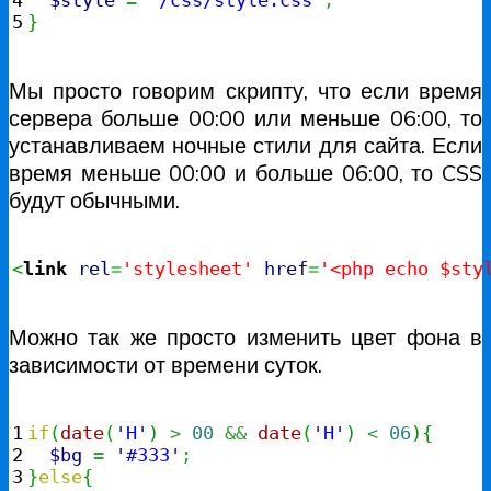
}
Мы просто говорим скрипту, что если время
сервера больше 00:00 или меньше 06:00, то
устанавливаем ночные стили для сайта. Если
время меньше 00:00 и больше 06:00, то CSS
будут обычными.
<
link
rel
=
'stylesheet'
href
=
'<php echo $sty
Можно так же просто изменить цвет фона в
зависимости от времени суток.
1

if
(
date
(
'H'
)
>
00
&&
date
(
'H'
)
<
06
)
{
2

$bg
=
'#333'
;
3

}
else
{