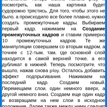
посмотреть, как наша картинка будет
судорожно трястись. Для того, чтобы этого не
было, а происходило все более плавно, нужно
создать промежуточные кадры. Выбираем
первый кадр, нажимаем на
Создание
промежуточных кадров
и ставим примерно
10 промежуточных кадров. Те же
манипуляции совершаем со вторым кадром, а
точнее с 12-тым, там, где основной слой
находится в самой верхней точке, а его
дубликат в нижней. Теперь посмотрите, что
вышло, нажав снова play. Осталось добавить
эффект подпрыгивания. Нажимаем на
последний кадр. Создаем новый.
Перемещаем слои, один немного вверх, а
другой немного вниз. Создаем еще один кадр
и возвращаем на нем слои в исходное
положение. Далее также между ними следует