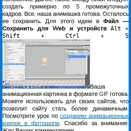
создать примерно по 5 промежуточных
кадров. Все, наша анимашка готова. Осталось
ее сохранить. Для этого идем в
Файл —
Сохранить для Web и устройств
+
Alt
+
+
Shift
Ctrl
S
Ваша
анимационная картинка в формате GIF готова.
Можете использовать для своих сайтов, что
позволит сайту стать более динамичным.
Посмотрите урок по
созданию анимационных
кнопок в фотошопе
. Спасибо за внимание.
Жду Ваших комментариев.