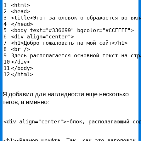
1

<html>

2

<head>

3

<title>Этот заголовок отображается во вкл
4

</head>

5

<body text="#336699" bgcolor="#CCFFFF">

6

<div align="center">

7

<h1>Добро пожаловать на мой сайт</h1>

8

<br />

9

Здесь располагается основной текст на стра
10

</div>

11

</body>

</html>
Я добавил для наглядности еще несколько
тегов, а именно:
<div align="center">-блок, располагающий со
<h1>-Размер шрифта. Так, как это заголовок,