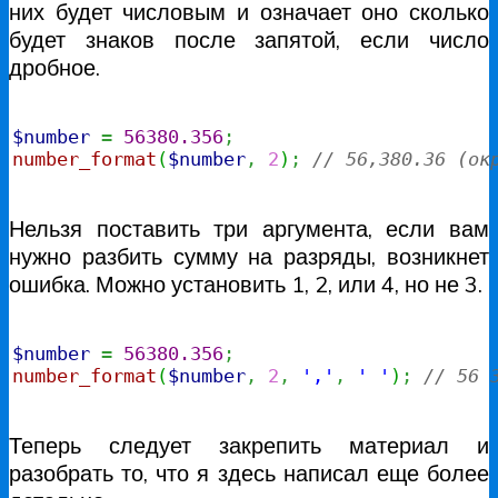
них будет числовым и означает оно сколько
будет знаков после запятой, если число
дробное.
$number
=
56380.356
;
number_format
(
$number
,
2
)
;
// 56,380.36 (ок
Нельзя поставить три аргумента, если вам
нужно разбить сумму на разряды, возникнет
ошибка. Можно установить 1, 2, или 4, но не 3.
$number
=
56380.356
;
number_format
(
$number
,
2
,
','
,
' '
)
;
// 56 
Теперь следует закрепить материал и
разобрать то, что я здесь написал еще более