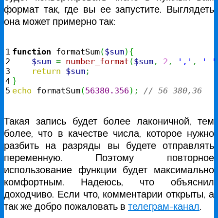
формат так, где вы ее запустите. Выглядеть
она может примерно так:
1

function
 formatSum
(
$sum
)
{
2

$sum
=
number_format
(
$sum
,
2
,
','
,
' '
3

return
$sum
;
4

}
echo
 formatSum
(
56380.356
)
;
// 56 380,36
Такая запись будет более лаконичной, тем
более, что в качестве числа, которое нужно
разбить на разряды вы будете отправлять
переменную. Поэтому повторное
использование функции будет максимально
комфортным. Надеюсь, что объяснил
доходчиво. Если что, комментарии открыты, а
так же добро пожаловать в
телеграм-канал
.