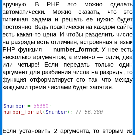
вручную. В PHP это можно сделать
автоматически. Можно сказать, что это
типичная задача и решать ее нужно будет
постоянно. Ведь практически на каждом сайте
есть какая-то цена. И чтобы разделить число
на разряды есть отличная, встроенная в язык
PHP функция —
number_format
. У нее есть
несколько аргументов, а именно — один, два
или четыре! Если передать только один
аргумент для разбиения числа на разряды, то
функция отформатирует его так, что между
каждыми тремя числами будет запятая.
$number
=
56380
;
number_format
(
$number
)
;
// 56,380
Если установить 2 аргумента, то вторым из