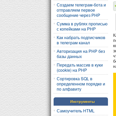
Создаем телеграм-бота и
отправляем первое
сообщение через PHP
Сумма в рублях прописью
с копейками на PHP
К
Как набрать подписчиков
п
в телеграм канал
к
з
Авторизация на PHP без
ч
базы данных
б
Передать массив в куки
н
(cookie) на PHP
Сортировка SQL в
определенном порядке и
по алфавиту
Инструменты
Самоучитель HTML