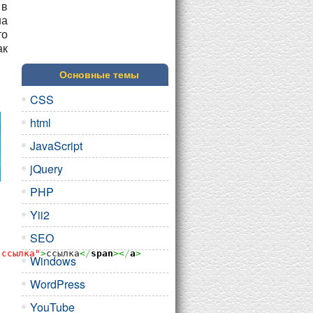
 в
на
то
ак
Основные темы
CSS
html
JavaScript
jQuery
PHP
Yii2
SEO
"ссылка"
>
ссылка
<
/
span
><
/
a
>
Windows
WordPress
YouTube