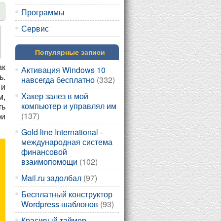
Программы
Сервис
Популярные записи
ак
Активация Windows 10
ь.
навсегда бесплатно
(332)
 и
Хакер залез в мой
м,
компьютер и управлял им
ть
(137)
ри
Gold line International -
международная система
финансовой
взаимопомощи
(102)
Mail.ru задолбал
(97)
Бесплатный конструктор
Wordpress шаблонов
(93)
Красивый таймер