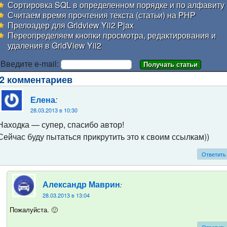
Сортировка SQL в определенном порядке и по алфавиту
Считаем время прочтения текста (статьи) на PHP
Прелоадер для Gridview Yii2 Pjax
Переопределяем кнопки просмотра, редактирования и
удаления в GridView Yii2
Введите e-mail:
2 комментариев
:
Елена
28.03.2013 в 10:30
Находка — супер, спасибо автор!
Сейчас буду пытаться прикрутить это к своим ссылкам))
Ответить
:
Александр Маврин
28.03.2013 в 13:04
Пожалуйста. 🙂