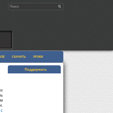
НОЕ
СКАЧАТЬ
УРОКИ
Поддержать
ых
нь
ем
и.
о
с