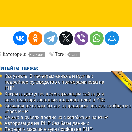
Категории:
Тэги:
УРОКИ
CSS
итайте также:
Как узнать ID телеграм-канала и группы:
подробное руководство с примерами кода на
PHP
Закрыть доступ ко всем страницам сайта для
всех неавторизованных пользователей в Yii2
Создаем телеграм-бота и отправляем первое сообщение
через PHP
Сумма в рублях прописью с копейками на PHP
Авторизация на PHP без базы данных
Передать массив в куки (cookie) на PHP