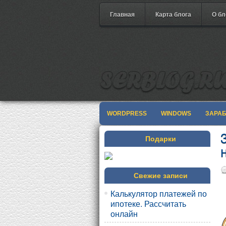
Главная
Карта блога
О бл
WORDPRESS
WINDOWS
ЗАРА
Подарки
Свежие записи
Калькулятор платежей по
ипотеке. Рассчитать
онлайн