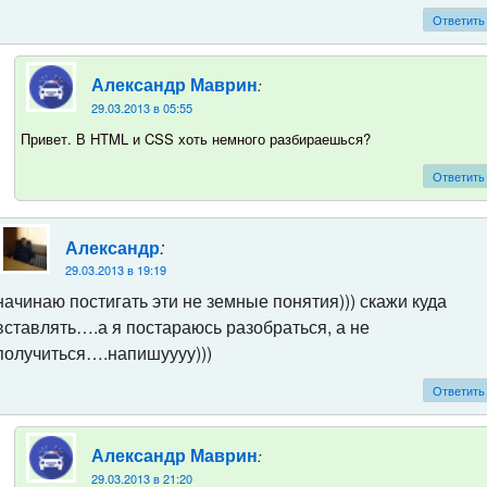
Ответить
:
Александр Маврин
29.03.2013 в 05:55
Привет. В HTML и CSS хоть немного разбираешься?
Ответить
:
Александр
29.03.2013 в 19:19
начинаю постигать эти не земные понятия))) скажи куда
вставлять….а я постараюсь разобраться, а не
получиться….напишуууу)))
Ответить
:
Александр Маврин
29.03.2013 в 21:20