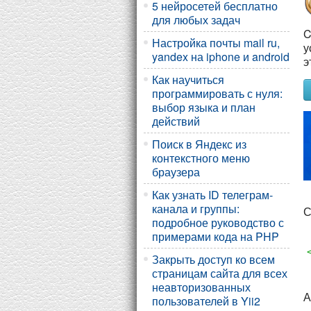
5 нейросетей бесплатно
для любых задач
C
Настройка почты mail ru,
у
yandex на iphone и android
э
Как научиться
программировать с нуля:
выбор языка и план
действий
Поиск в Яндекс из
контекстного меню
браузера
Как узнать ID телеграм-
канала и группы:
С
подробное руководство с
примерами кода на PHP
Закрыть доступ ко всем
страницам сайта для всех
неавторизованных
А
пользователей в Yii2