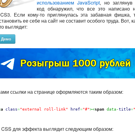
использованием JavaScript
, но заглянув
код обнаружил, что все это написано 
CS3. Если кому-то приглянулась эта забавная фишка, 
становить ее себе на сайт не составит особого труда. Вот, к
то выглядит:
Демо
ами ссылки на странице оформляются таким образом:
<
a
class
=
"external roll-link"
href
=
"#"
><
span
 data-
title
=
 CSS для эффекта выглядит следующим образом: