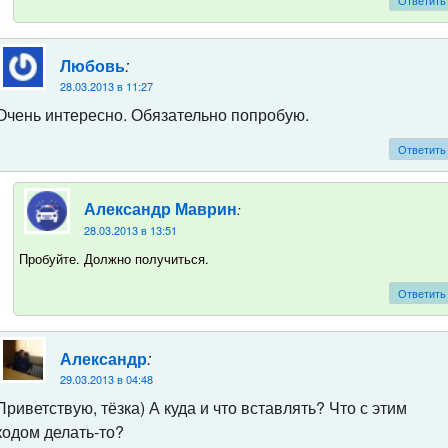
Ответить
:
Любовь
28.03.2013 в 11:27
Очень интересно. Обязательно попробую.
Ответить
:
Александр Маврин
28.03.2013 в 13:51
Пробуйте. Должно получиться.
Ответить
:
Александр
29.03.2013 в 04:48
Приветствую, тёзка) А куда и что вставлять? Что с этим
кодом делать-то?