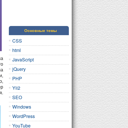
Основные темы
CSS
html
на
JavaScript
то
jQuery
на
и,
PHP
о,
ер
Yii2
я.
SEO
Windows
WordPress
YouTube