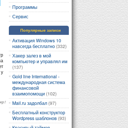
Программы
Сервис
Популярные записи
Активация Windows 10
навсегда бесплатно
(332)
тр
Хакер залез в мой
на
компьютер и управлял им
ет
(137)
 у
Gold line International -
международная система
финансовой
взаимопомощи
(102)
Mail.ru задолбал
(97)
ир!
Бесплатный конструктор
Wordpress шаблонов
(93)
Красивый таймер