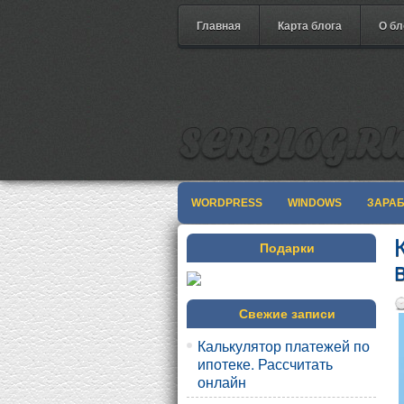
Главная
Карта блога
О бл
WORDPRESS
WINDOWS
ЗАРА
Подарки
Свежие записи
Калькулятор платежей по
ипотеке. Рассчитать
онлайн