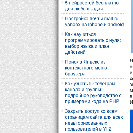
5 нейросетей бесплатно
для любых задач
Настройка почты mail ru,
yandex на iphone и android
Как научиться
программировать с нуля:
выбор языка и план
действий
Я
Поиск в Яндекс из
в
контекстного меню
и
браузера
х
Как узнать ID телеграм-
з
канала и группы:
м
подробное руководство с
в
примерами кода на PHP
И
Закрыть доступ ко всем
страницам сайта для всех
неавторизованных
пользователей в Yii2