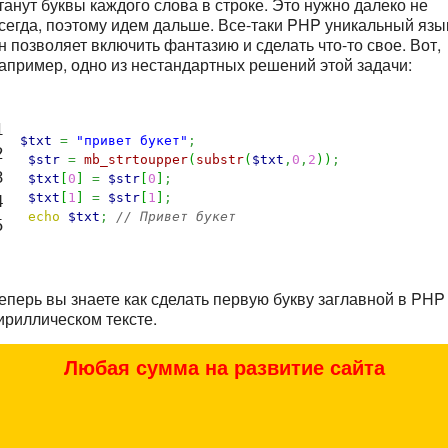
танут буквы каждого слова в строке. Это нужно далеко не
сегда, поэтому идем дальше. Все-таки PHP уникальный язы
н позволяет включить фантазию и сделать что-то свое. Вот,
апример, одно из нестандартных решений этой задачи:


$txt
=
"привет букет"
;


$str
=
mb_strtoupper
(
substr
(
$txt
,
0
,
2
)
)
;


$txt
[
0
]
=
$str
[
0
]
;
$txt
[
1
]
=
$str
[
1
]
;


echo
$txt
;
// Привет букет
еперь вы знаете как сделать первую букву заглавной в PHP
ириллическом тексте.
Любая сумма на развитие сайта