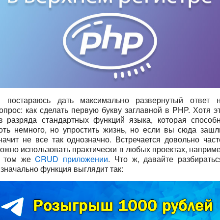
 постараюсь дать максимально развернутый ответ 
опрос: как сделать первую букву заглавной в PHP. Хотя э
з разряда стандартных функций языка, которая способ
оть немного, но упростить жизнь, но если вы сюда зашл
начит не все так однозначно. Встречается довольно част
ожно использовать практически в любых проектах, наприм
 том же
CRUD приложении
. Что ж, давайте разбиратьс
значально функция выглядит так: