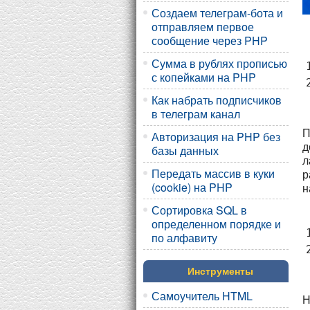
Создаем телеграм-бота и
отправляем первое
сообщение через PHP
Сумма в рублях прописью
1
с копейками на PHP
Как набрать подписчиков
в телеграм канал
П
Авторизация на PHP без
д
базы данных
л
Передать массив в куки
р
(cookie) на PHP
н
Сортировка SQL в
определенном порядке и
1
по алфавиту
Инструменты
Самоучитель HTML
Н