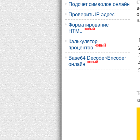
с
Подсчет символов онлайн
в
о
Проверить IP адрес
н
Форматирование
новый
HTML
Калькулятор
1
новый
процентов
2
3
Base64 Decoder/Encoder
новый
4
онлайн
Т
к