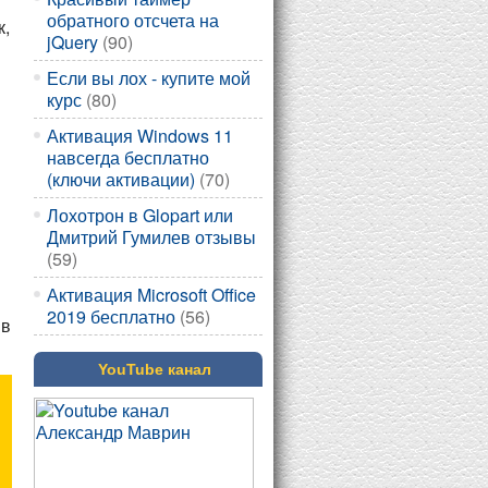
обратного отсчета на
к,
jQuery
(90)
Если вы лох - купите мой
курс
(80)
Активация Windows 11
навсегда бесплатно
(ключи активации)
(70)
Лохотрон в Glopart или
Дмитрий Гумилев отзывы
(59)
Активация Microsoft Office
2019 бесплатно
(56)
 в
YouTube канал