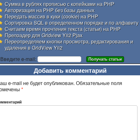
Сумма в рублях прописью с копейками на PHP
Авторизация на PHP без базы данных
Передать массив в куки (cookie) на PHP
Сортировка SQL в определенном порядке и по алфавиту
Считаем время прочтения текста (статьи) на PHP
Прелоадер для Gridview Yii2 Pjax
Переопределяем кнопки просмотра, редактирования и
удаления в GridView Yii2
Введите e-mail:
Добавить комментарий
аш e-mail не будет опубликован.
Обязательные поля
омечены
*
омментарий