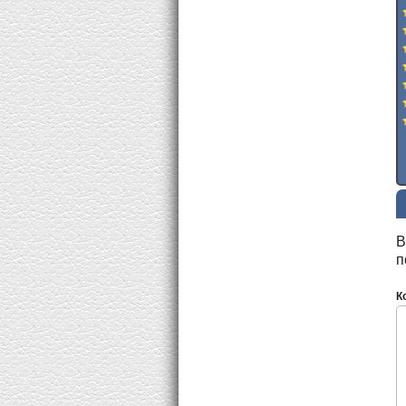
В
п
К