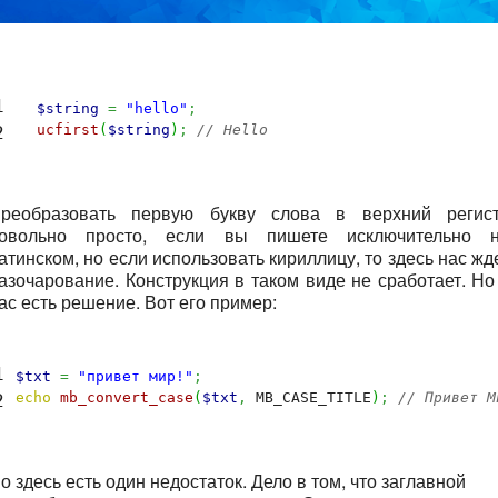


$string
=
"hello"
;
ucfirst
(
$string
)
;
// Hello
реобразовать первую букву слова в верхний регис
овольно просто, если вы пишете исключительно 
атинском, но если использовать кириллицу, то здесь нас жд
азочарование. Конструкция в таком виде не сработает. Но
ас есть решение. Вот его пример:


$txt
=
"привет мир!"
;
echo
mb_convert_case
(
$txt
,
 MB_CASE_TITLE
)
;
// Привет М
о здесь есть один недостаток. Дело в том, что заглавной