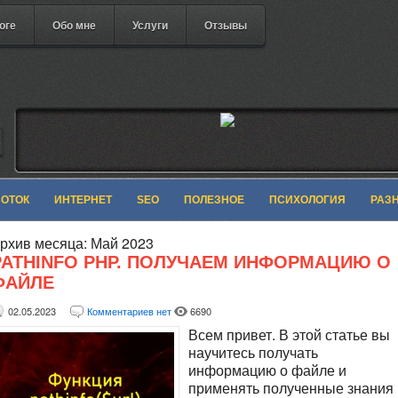
оге
Обо мне
Услуги
Отзывы
БОТОК
ИНТЕРНЕТ
SEO
ПОЛЕЗНОЕ
ПСИХОЛОГИЯ
РАЗ
рхив месяца:
Май 2023
PATHINFO PHP. ПОЛУЧАЕМ ИНФОРМАЦИЮ О
ФАЙЛЕ
02.05.2023
Комментариев нет
6690
Всем привет. В этой статье вы
научитесь получать
информацию о файле и
применять полученные знания