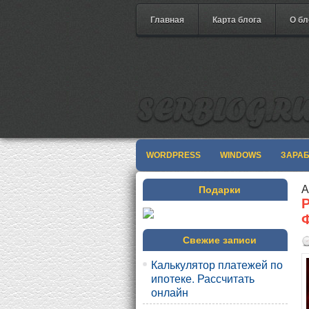
Главная
Карта блога
О бл
WORDPRESS
WINDOWS
ЗАРА
А
Подарки
Свежие записи
Калькулятор платежей по
ипотеке. Рассчитать
онлайн