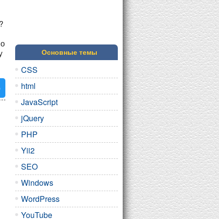
?
но
у
Основные темы
CSS
html
ю
JavaScript
jQuery
PHP
Yii2
SEO
Windows
WordPress
YouTube