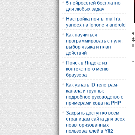
5 нейросетей бесплатно
для любых задач
Настройка почты mail ru,
yandex на iphone и android
ч
Как научиться
ф
программировать с нуля:
п
выбор языка и план
действий
Поиск в Яндекс из
контекстного меню
браузера
Как узнать ID телеграм-
канала и группы:
подробное руководство с
примерами кода на PHP
Закрыть доступ ко всем
страницам сайта для всех
неавторизованных
пользователей в Yii2