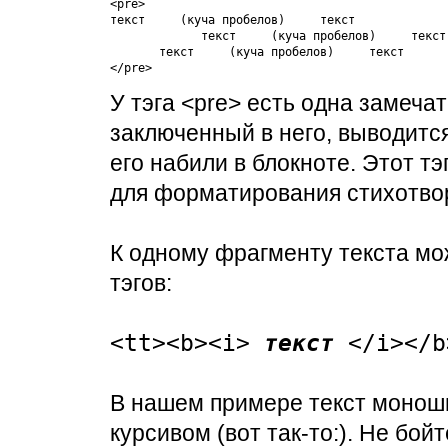
<pre> 

текст     (куча пробелов)     текст 

             текст     (куча пробелов)     текст

       текст     (куча пробелов)     текст

</pre>
У тэга <pre> есть одна замечат
заключенный в него, выводится
его набили в блокноте. Этот т
для форматирования стихотво
К одному фрагменту текста мо
тэгов:
<tt><b><i>
текст
</i></b
В нашем примере текст монош
курсивом (вот так-то:). Не бо