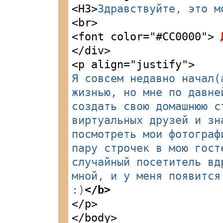
<H3>
Здравствуйте, это м
<br>
<font color="#CC0000">
Д
</div>
<p align="justify">
Я совсем недавно начал(
жизнью, но мне по давне
создать свою домашнюю с
виртуальных друзей и зн
посмотреть мои фотограф
пару строчек в мою гост
случайный посетитель вд
мной, и у меня появитс
:)
</b>
</p>
</body>