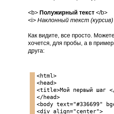
<b>
Полужирный текст
</b>
<i>
Наклонный текст (курсив)
Как видите, все просто. Можете
хочется, для пробы, а в приме
друга:
<html>
<head>
<title>Мой первый шаг <
</head>
<body text="#336699" bg
<div align="center">