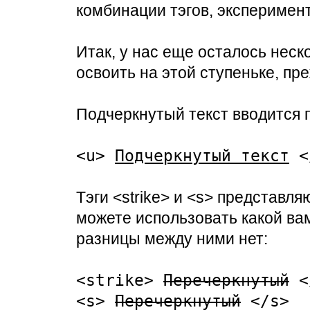
комбинации тэгов, эксперимент
Итак, у нас еще осталось неск
освоить на этой ступеньке, пр
Подчеркнутый текст вводится 
<u>
Подчеркнутый текст
<
Тэги <strike> и <s> представл
можете использовать какой ва
разницы между ними нет:
<strike>
Перечеркнутый
<
<s>
Перечеркнутый
</s>