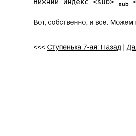
Нижний индекс <sub>
<
sub
Вот, собственно, и все. Можем
<<<
Ступенька 7-ая: Назад
|
Да