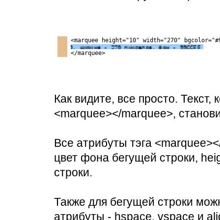
<marquee height="10" width="270" bgcolor="#
трока, высота - 10, ширина - 270 пикселов, фон - 99CCFF
</marquee>
Как видите, все просто. Текст
<marquee></marquee>, станови
Все атрибуты тэга <marquee></
цвет фона бегущей строки, heig
строки.
Также для бегущей строки мож
атрибуты - hspace, vspace и ali