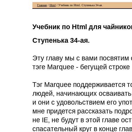
Главная
/
Html
/ Учебник по Html. Ступенька 34-ая.
Учебник по Html для чайник
Ступенька 34-ая.
Эту главу мы с вами посвятим 
тэге Marquee - бегущей строке 
Тэг Marquee поддерживается тол
людей, начинающих осваивать 
и они с удовольствием его упот
мне придется рассказать подроб
не IE, не будут в этой главе о
спасательный круг в конце глав