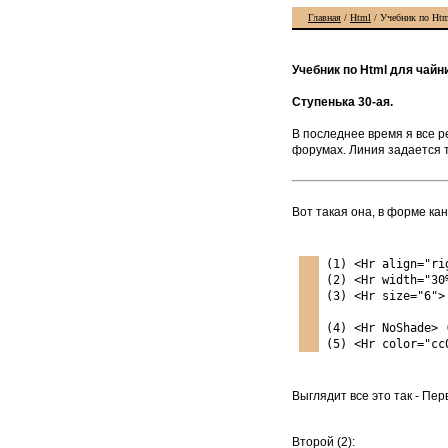
Главная
/
Html
/ Учебник по Htm
Учебник по Html для чайн
Ступенька 30-ая.
В последнее время я все ре
форумах. Линия задается т
Вот такая она, в форме ка
(1) <Hr align="ri
(2) <Hr width="30
(3) <Hr size="6">
(4) <Hr NoShade> 
(5) <Hr color="cc
Выглядит все это так - Перв
Второй (2):