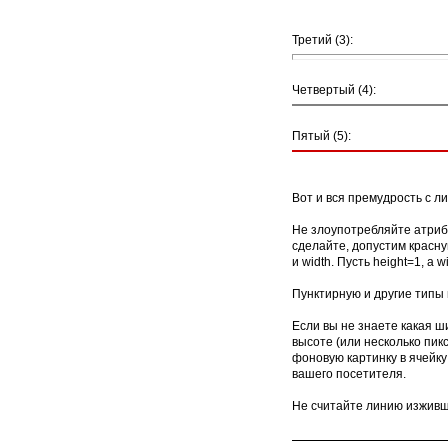
Третий (3):
Четвертый (4):
Пятый (5):
Вот и вся премудрость с л
Не злоупотребляйте атрибу
сделайте, допустим красную
и width. Пусть height=1, а w
Пунктирную и другие типы
Если вы не знаете какая ш
высоте (или несколько пик
фоновую картинку в ячейку
вашего посетителя.
Не считайте линию изживше