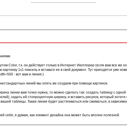
иниями.
том Color, т.к. он действует только в Интернет Иксплорер (если вам все же х
 картинку 1x1 пиксель и вставьте ее в свой документ. Тут пригодятся уже изв
idth=500 - вот вам и линия:).
 нестандартных линий мы опять же создаем при помощи картинок.
ирина линии вам точно нужна, то можно сделать так: создать таблицу с одной 
селей), задать ей стопроцентную ширину, и вставить рисунок, который хотите 
 вашей таблицы. Такая линия будет растягиваться или сжиматься, в зависим
й себя, я думаю, как элемент дизайна она может быть вполне полезной.