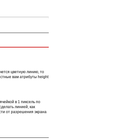
очется цветную линию, то
естные вам атрибуты height
ячейкой в 1 пиксель по
сделать линией, как
ости от разрешения экрана