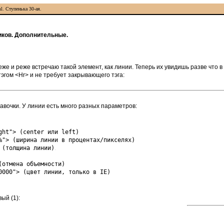
l. Ступенька 30-ая.
иков. Дополнительные.
же и реже встречаю такой элемент, как линии. Теперь их увидишь разве что в 
эгом <Hr> и не требует закрывающего тэга:
навочки. У линии есть много разных параметров:
ght"> (center или left)
%"> (ширина линии в процентах/пикселях)
 (толщина линии)
(отмена объемности)
0000"> (цвет линии, только в IE)
ый (1):